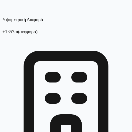
Υψομετρική Διαφορά
+
1353
m
(
ανηφόρα
)