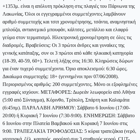
+1353μ. είναι η απόλυτη πρόκληση στις πλαγιές του Πάρνωνα της
Λακωνίας. Όλοι οι εγγεγραμμένοι συμμετέχοντες λαμβάνουν
αριθμό συμμετοχής και τσιπ χρονομέτρησης, τσάντα, αναμνηστική
μπλούζα, αντιανεμικό μπουφάν, κάλτσες, μετάλλιο και ελαφρύ
γεύμα στον τερματισμό. Ηλεκτρονική χρονομέτρηση σε όλες τις
διαδρομές. Βραβεύσεις: Οι 3 πρώτοι άνδρες και γυναίκες της
γενικής κατάταξης, συν οι 3 πρώτοι από κάθε ηλικιακή κατηγορία
(18-39, 40-59, 60+). Τελετή λήξης στις 16:30. Κληρώσεις δώρων
για έναν τυχερό συμμετέχοντα. Όριο αποκλεισμού: 6:30 ώρες.
Δικαίωμα συμμετοχής: 18+ (γεννημένοι πριν 07/06/2008).
Περιορισμένος αριθμός: 200 συμμετέχοντες. Μόνο οι εξοφλημένες
εγγραφές ισχύουν. ΜΕΤΑΦΟΡΕΣ: Δωρεάν λεωφορείο από Αθήνα
(5:00 από Σύνταγμα), Κόρινθο, Τρίπολη, Σπάρτη και Καλαμάτα
(6:45πμ). ΠΑΡΑΛΑΒΗ ΑΡΙΘΜΟΥ: Σάββατο 6 Ιουνίου (17:00-
20:00) ή Κυριακή 7 Ιουνίου (7:30-9:00). ΕΝΗΜΕΡΩΣΗ: Σάββατο
6 Ιουνίου στην Πλατεία Βαμβακού και Κυριακή 7 Ιουνίου στις
9:00. ΤΡΑΠΕΖΑΚΙΑ ΤΡΟΦΟΔΟΣΙΑΣ: 5 κύρια τραπεζάκια (νερό,
ισοτονικά, ζέλ, καρπούς, φρούτα) συν 3 σταθμούς νερού. CUT-