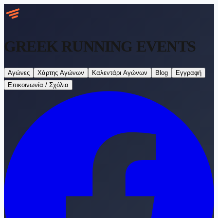
GREEK RUNNING
EVENTS
Αγώνες
Χάρτης Αγώνων
Καλεντάρι Αγώνων
Blog
Εγγραφή
Επικοινωνία / Σχόλια