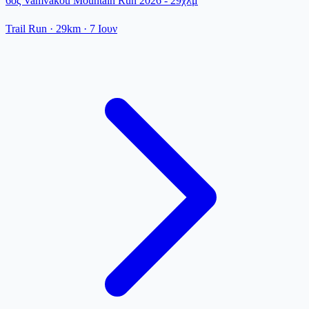
6ος Vamvakou Mountain Run 2026 - 29χλμ
Trail Run
· 29km
·
7 Ιουν