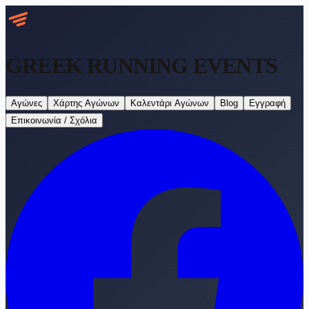
GREEK RUNNING
EVENTS
Αγώνες
Χάρτης Αγώνων
Καλεντάρι Αγώνων
Blog
Εγγραφή
Επικοινωνία / Σχόλια