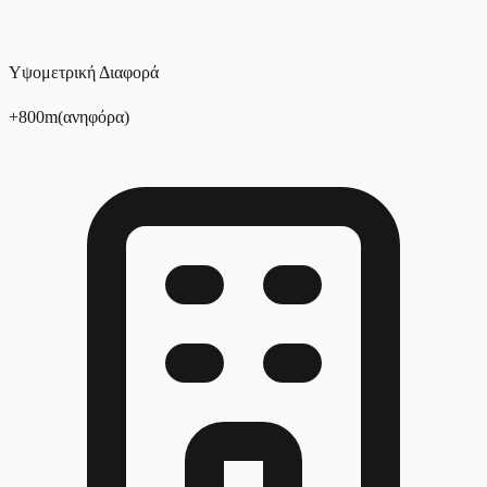
Υψομετρική Διαφορά
+
800
m
(
ανηφόρα
)