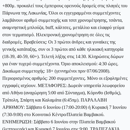
+800μ. προκαλεί τους έμπειρους ορεινούς δρομείς στις πλαγιές του
Πάρνωνα της Λακωνίας. Όλοι οι εγγεγραμμένοι συμμετέχοντες
λαμβάνουν αριθμό συμμετοχής και τσιπ χρονομέτρησης, τσάντα,
αναμνηστική μπλούζα, buff, κάλτσες, μετάλλιο και ελαφρύ γεύμα
στον τερματισμό. Ηλεκτρονική χρονομέτρηση σε όλες τις
διαδρομές. Βραβεύσεις: Οι 3 πρώτοι άνδρες και γυναίκες της
γενικής κατάταξης, συν οι 3 πρώτοι από κάθε ηλικιακή κατηγορία
(18-39, 40-59, 60+). Τελετή λήξης στις 14:30. Κληρώσεις δώρων
για έναν τυχερό συμμετέχοντα. Όριο αποκλεισμού: 4:30 ώρες.
Δικαίωμα συμμετοχής: 18+ (γεννημένοι πριν 07/06/2008).
Περιορισμένος αριθμός: 200 συμμετέχοντες. Μόνο οι εξοφλημένες
εγγραφές ισχύουν. ΜΕΤΑΦΟΡΕΣ: Δωρεάν υπηρεσία λεωφορείου
από Αθήνα (αναχώρηση 5:00 από Σύνταγμα), Κόρινθο (Ισθμός),
Τρίπολη, Σπάρτη και Καλαμάτα (6:45πμ). ΠΑΡΑΛΑΒΗ
ΑΡΙΘΜΟΥ: Σάββατο 6 Ιουνίου (17:00-20:00) ή Κυριακή 7 Ιουνίου
(7:30-9:00) στο Κοινοτικό Κέντρο/Πλατεία Βαμβακού.
ΕΝΗΜΕΡΩΣΗ: Σάββατο 6 Ιουνίου στην Πλατεία Βαμβακού
(λεπτομερής) και Κυριακή 7 Ιουνίου στις 9:00. ΤΡΑΠΕΖΑΚΙΑ