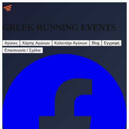
GREEK RUNNING
EVENTS
Αγώνες
Χάρτης Αγώνων
Καλεντάρι Αγώνων
Blog
Εγγραφή
Επικοινωνία / Σχόλια