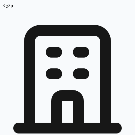
3
χλμ