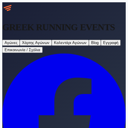
GREEK RUNNING
EVENTS
Αγώνες
Χάρτης Αγώνων
Καλεντάρι Αγώνων
Blog
Εγγραφή
Επικοινωνία / Σχόλια