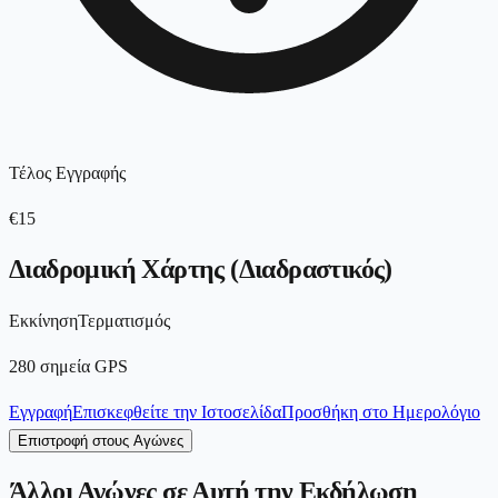
Τέλος Εγγραφής
€15
Διαδρομική Χάρτης (Διαδραστικός)
Εκκίνηση
Τερματισμός
Leaflet
|
©
OpenStreetMap
contributors
+
280
σημεία GPS
−
Εγγραφή
Επισκεφθείτε την Ιστοσελίδα
Προσθήκη στο Ημερολόγιο
Επιστροφή στους Αγώνες
Άλλοι Αγώνες σε Αυτή την Εκδήλωση