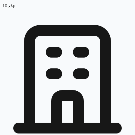
10
χλμ