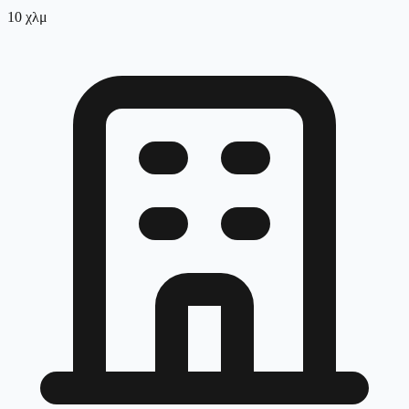
10
χλμ