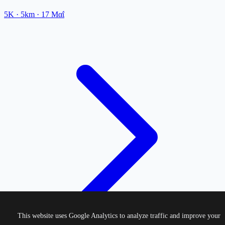
5K
· 5km
·
17 Μαΐ
This website uses Google Analytics to analyze traffic and improve your