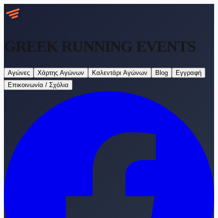
GREEK RUNNING
EVENTS
Αγώνες
Χάρτης Αγώνων
Καλεντάρι Αγώνων
Blog
Εγγραφή
Επικοινωνία / Σχόλια