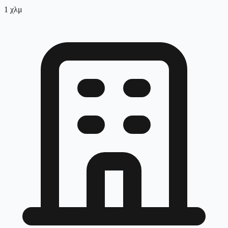
1
χλμ