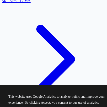
5K
· 5km
·
17 Μαΐ
This website uses Google Analytics to analyze traffic and improve your
experience. By clicking Accept, you consent to our use of analytics