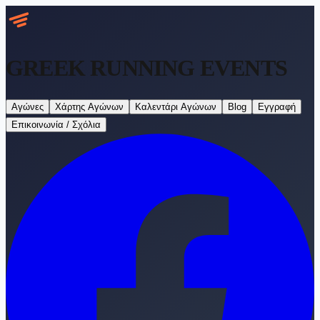
GREEK RUNNING
EVENTS
Αγώνες
Χάρτης Αγώνων
Καλεντάρι Αγώνων
Blog
Εγγραφή
Επικοινωνία / Σχόλια