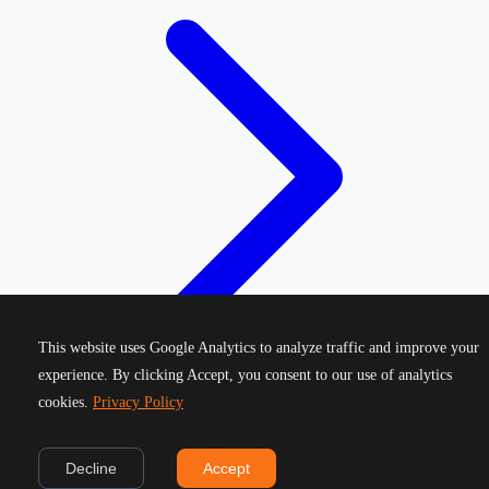
This website uses Google Analytics to analyze traffic and improve your
experience. By clicking Accept, you consent to our use of analytics
cookies.
Privacy Policy
©
2026
Greek Running Events. All rights reserved.
Decline
Accept