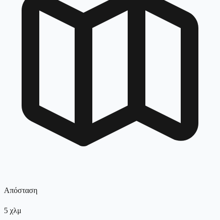
Απόσταση
5
χλμ