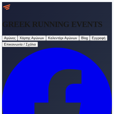
GREEK RUNNING
EVENTS
Αγώνες
Χάρτης Αγώνων
Καλεντάρι Αγώνων
Blog
Εγγραφή
Επικοινωνία / Σχόλια