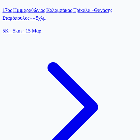
17ος Ημιμαραθώνιος Καλαμπάκας-Τρίκαλα «Θανάσης
Σταμόπουλος» - 5χλμ
5K
· 5km
·
15 Μαρ