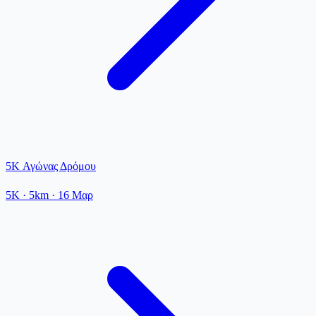
5K Αγώνας Δρόμου
5K
· 5km
·
16 Μαρ