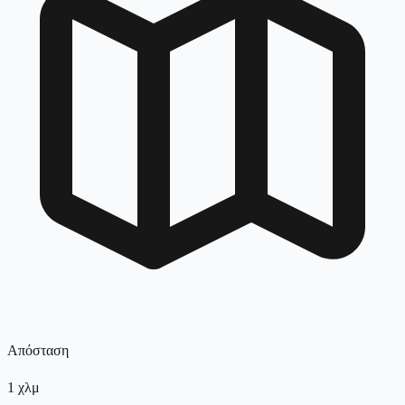
Απόσταση
1
χλμ