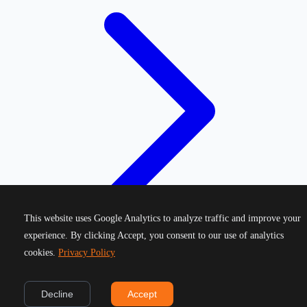
This website uses Google Analytics to analyze traffic and improve your
experience. By clicking Accept, you consent to our use of analytics
cookies.
Privacy Policy
©
2026
Greek Running Events. All rights reserved.
Decline
Accept