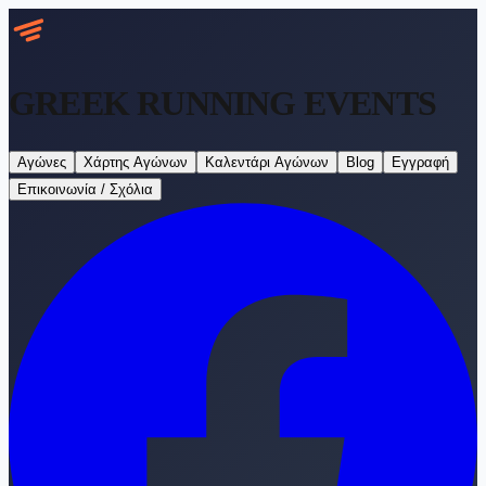
GREEK RUNNING
EVENTS
Αγώνες
Χάρτης Αγώνων
Καλεντάρι Αγώνων
Blog
Εγγραφή
Επικοινωνία / Σχόλια