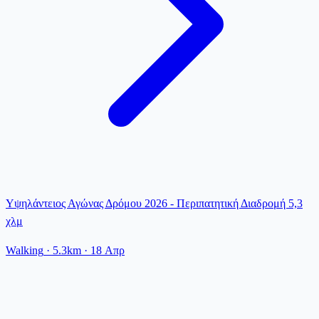
Υψηλάντειος Αγώνας Δρόμου 2026 - Περιπατητική Διαδρομή 5,3
χλμ
Walking
· 5.3km
·
18 Απρ