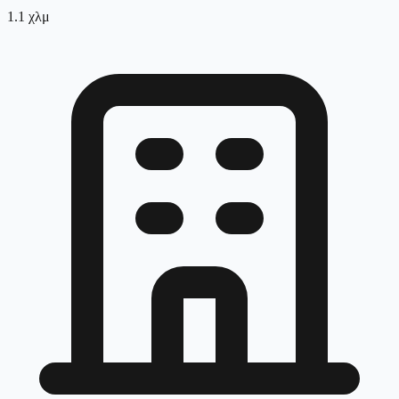
1.1
χλμ