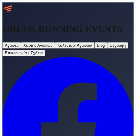
GREEK RUNNING
EVENTS
Αγώνες
Χάρτης Αγώνων
Καλεντάρι Αγώνων
Blog
Εγγραφή
Επικοινωνία / Σχόλια