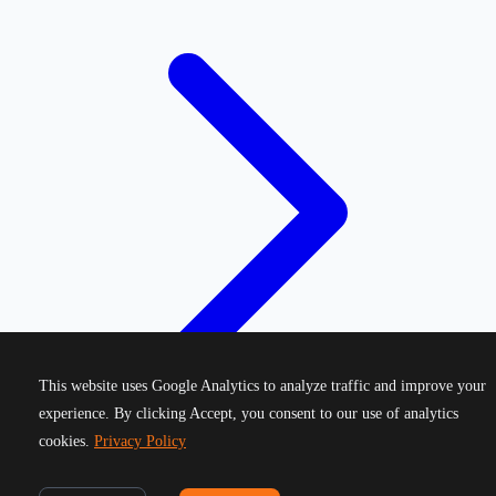
This website uses Google Analytics to analyze traffic and improve your
experience. By clicking Accept, you consent to our use of analytics
cookies.
Privacy Policy
©
2026
Greek Running Events. All rights reserved.