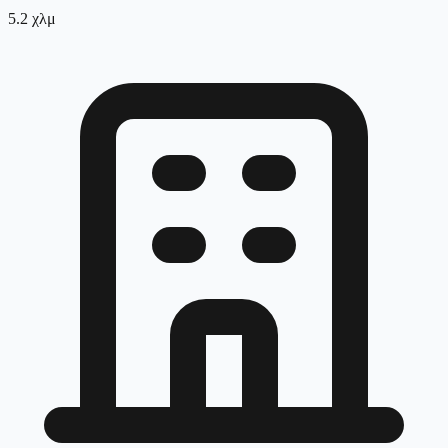
5.2
χλμ