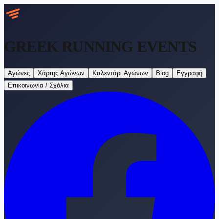
GREEK RUNNING
EVENTS
Αγώνες
Χάρτης Αγώνων
Καλεντάρι Αγώνων
Blog
Εγγραφή
Επικοινωνία / Σχόλια