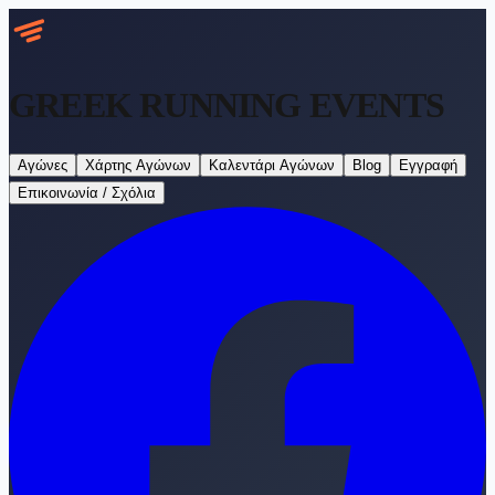
GREEK RUNNING
EVENTS
Αγώνες
Χάρτης Αγώνων
Καλεντάρι Αγώνων
Blog
Εγγραφή
Επικοινωνία / Σχόλια