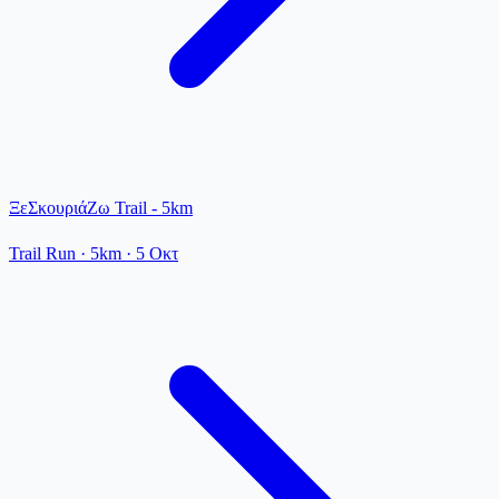
ΞεΣκουριάΖω Trail - 5km
Trail Run
· 5km
·
5 Οκτ