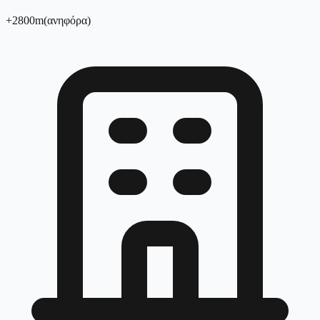
+
2800
m
(
ανηφόρα
)