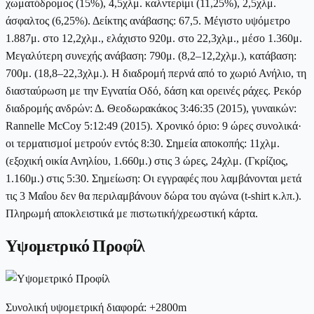
χωματόδρομος (15%), 4,5χλμ. καλντερίμι (11,25%), 2,5χλμ.
άσφαλτος (6,25%). Δείκτης ανάβασης: 67,5. Μέγιστο υψόμετρο
1.887μ. στο 12,2χλμ., ελάχιστο 920μ. στο 22,3χλμ., μέσο 1.360μ.
Μεγαλύτερη συνεχής ανάβαση: 790μ. (8,2–12,2χλμ.), κατάβαση:
700μ. (18,8–22,3χλμ.). Η διαδρομή περνά από το χωριό Ανήλιο, τη
διασταύρωση με την Εγνατία Οδό, δάση και ορεινές ράχες. Ρεκόρ
διαδρομής ανδρών: Δ. Θεοδωρακάκος 3:46:35 (2015), γυναικών:
Rannelle McCoy 5:12:49 (2015). Χρονικό όριο: 9 ώρες συνολικά·
οι τερματισμοί μετρούν εντός 8:30. Σημεία αποκοπής: 11χλμ.
(εξοχική οικία Ανηλίου, 1.660μ.) στις 3 ώρες, 24χλμ. (Γκρίζιος,
1.160μ.) στις 5:30. Σημείωση: Οι εγγραφές που λαμβάνονται μετά
τις 3 Μαΐου δεν θα περιλαμβάνουν δώρα του αγώνα (t-shirt κ.λπ.).
Πληρωμή αποκλειστικά με πιστωτική/χρεωστική κάρτα.
Υψομετρικό Προφίλ
Συνολική υψομετρική διαφορά
:
+
2800
m