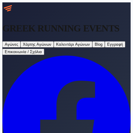
GREEK RUNNING
EVENTS
Αγώνες
Χάρτης Αγώνων
Καλεντάρι Αγώνων
Blog
Εγγραφή
Επικοινωνία / Σχόλια