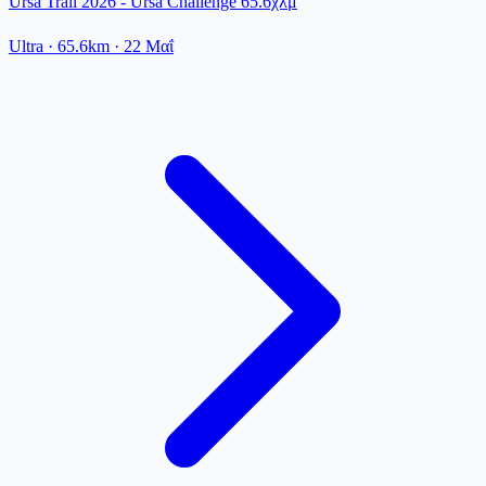
Ursa Trail 2026 - Ursa Challenge 65.6χλμ
Ultra
· 65.6km
·
22 Μαΐ