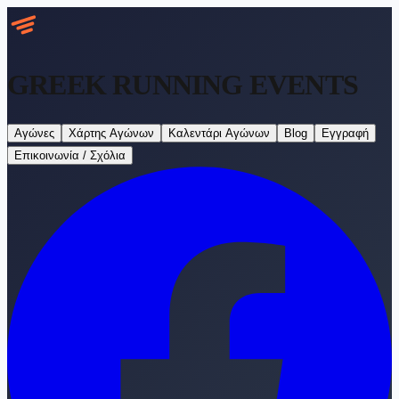
GREEK RUNNING
EVENTS
Αγώνες
Χάρτης Αγώνων
Καλεντάρι Αγώνων
Blog
Εγγραφή
Επικοινωνία / Σχόλια