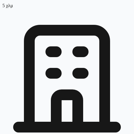
5
χλμ