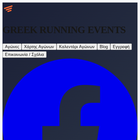
GREEK RUNNING
EVENTS
Αγώνες
Χάρτης Αγώνων
Καλεντάρι Αγώνων
Blog
Εγγραφή
Επικοινωνία / Σχόλια