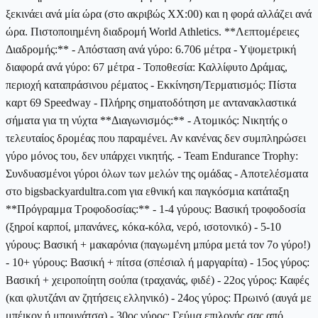
ξεκινάει ανά μία ώρα (στο ακριβώς XX:00) και η φορά αλλάζει ανά
ώρα. Πιστοποιημένη διαδρομή World Athletics. **Λεπτομέρειες
Διαδρομής:** - Απόσταση ανά γύρο: 6.706 μέτρα - Υψομετρική
διαφορά ανά γύρο: 67 μέτρα - Τοποθεσία: Καλλίφυτο Δράμας,
περιοχή καταπράσινου ρέματος - Εκκίνηση/Τερματισμός: Πίστα
καρτ 69 Speedway - Πλήρης σηματοδότηση με αντανακλαστικά
σήματα για τη νύχτα **Διαγωνισμός:** - Ατομικός: Νικητής ο
τελευταίος δρομέας που παραμένει. Αν κανένας δεν συμπληρώσει
γύρο μόνος του, δεν υπάρχει νικητής. - Team Endurance Trophy:
Συνδυασμένοι γύροι όλων των μελών της ομάδας - Αποτελέσματα
στο bigsbackyardultra.com για εθνική και παγκόσμια κατάταξη
**Πρόγραμμα Τροφοδοσίας:** - 1-4 γύρους: Βασική τροφοδοσία
(ξηροί καρποί, μπανάνες, κόκα-κόλα, νερό, ισοτονικό) - 5-10
γύρους: Βασική + μακαρόνια (παγωμένη μπύρα μετά τον 7ο γύρο!)
- 10+ γύρους: Βασική + πίτσα (σπέσιαλ ή μαργαρίτα) - 15ος γύρος:
Βασική + χειροποίητη σούπα (τραχανάς, φιδέ) - 22ος γύρος: Καφές
(και φλυτζάνι αν ζητήσεις ελληνικό) - 24ος γύρος: Πρωινό (αυγά με
μπέικον ή μπουγάτσα) - 30ος γύρος: Γεύμα επιλογής σας από