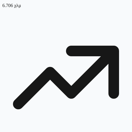
6.706
χλμ