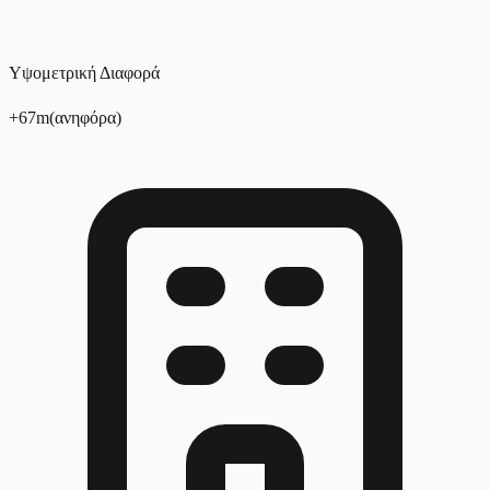
Υψομετρική Διαφορά
+
67
m
(
ανηφόρα
)