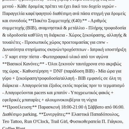
μενού - Κάθε δρομέας πρέπει να έχει δικό του δοχείο υγρών -
Παραγγελία καφέ/φαγητού διαθέσιμη ανά πάσα στιγμή για δρομείς
και συνοδούς **Πακέτο Συμμετοχής (€40):** - Αριθμός
συμμετοχής (BIB), αναμνηστικά & μετάλλιο - Πλήρης τροφοδοσία
& υδροδοσία καθ'όλη τη διάρκεια - Χώρος ξεκούρασης, αλλαγής &
τουαλέτες - Προσωπικός χώρος προετοιμασίας για crew -
Δυνατότητα στησίματος σκηνών/τροχόσπιτων - Ιατρική υποστήριξη
- 5' καρτ στην πίστα - Φωτογραφικό υλικό από τον αγώνα
**Βασικοί Κανόνες:** - Όλοι ξεκινούν ταυτόχρονα στο ακριβώς
της ώρας - Καθυστέρηση = DNF (παράδοση BIB) - Μία ώρα για
γύρο + ξεκούραση/τροφοδοσία/αλλαγή - BIB εμφανές σε όλη τη
διάρκεια - Απαγορεύεται έξοδος εκτός πορείας πριν το τερματισμό
- Απαγορεύονται pacers και μπατόν - Υποχρεωτικός φακός +
εφεδρικές μπαταρίες + αλουμινοκουβέρτα τη νύχτα
**Προσέλευση:** Παρασκευή 18:00-21:00 ή Σάββατο από 06:00.
Διαθέσιμο parking. **Συνεργάτες:** Ελαστικά Παπαδόπουλος,
Teo Tattoo, Run O'Clock, Trail Girl, Φυσικοθεραπεία Π. Γιάγκου,
Coffee Plant