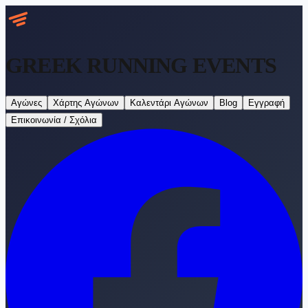
GREEK RUNNING
EVENTS
Αγώνες
Χάρτης Αγώνων
Καλεντάρι Αγώνων
Blog
Εγγραφή
Επικοινωνία / Σχόλια