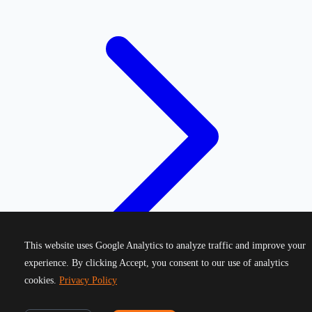
This website uses Google Analytics to analyze traffic and improve your
experience. By clicking Accept, you consent to our use of analytics
cookies.
Privacy Policy
©
2026
Greek Running Events. All rights reserved.