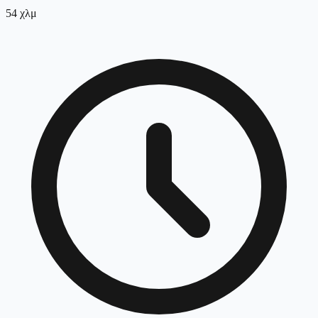
54
χλμ