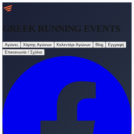
GREEK RUNNING
EVENTS
Αγώνες
Χάρτης Αγώνων
Καλεντάρι Αγώνων
Blog
Εγγραφή
Επικοινωνία / Σχόλια