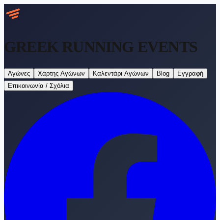
GREEK RUNNING
EVENTS
Αγώνες
Χάρτης Αγώνων
Καλεντάρι Αγώνων
Blog
Εγγραφή
Επικοινωνία / Σχόλια