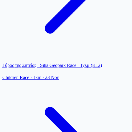
Γύρος της Σητείας - Sitia Geopark Race - 1χλμ (Κ12)
Children Race
· 1km
·
23 Νοε