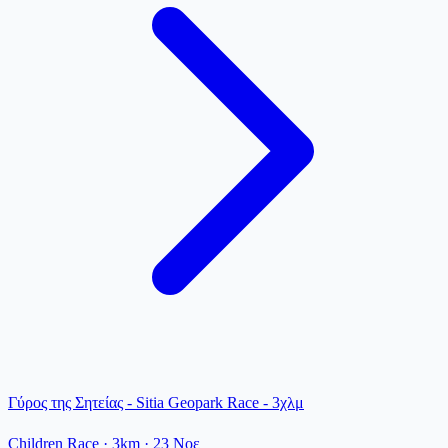
Γύρος της Σητείας - Sitia Geopark Race - 3χλμ
Children Race
· 3km
·
23 Νοε