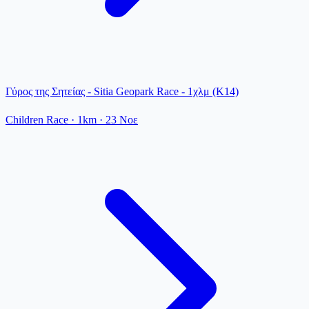
Γύρος της Σητείας - Sitia Geopark Race - 1χλμ (Κ14)
Children Race
· 1km
·
23 Νοε