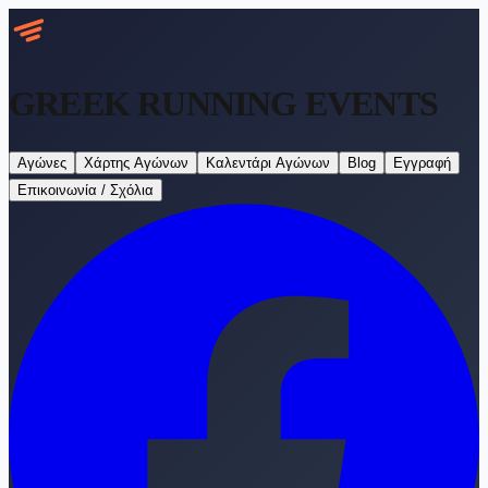
GREEK RUNNING
EVENTS
Αγώνες
Χάρτης Αγώνων
Καλεντάρι Αγώνων
Blog
Εγγραφή
Επικοινωνία / Σχόλια