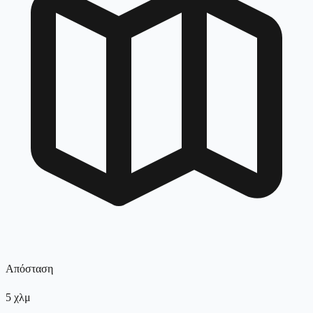
Απόσταση
5
χλμ