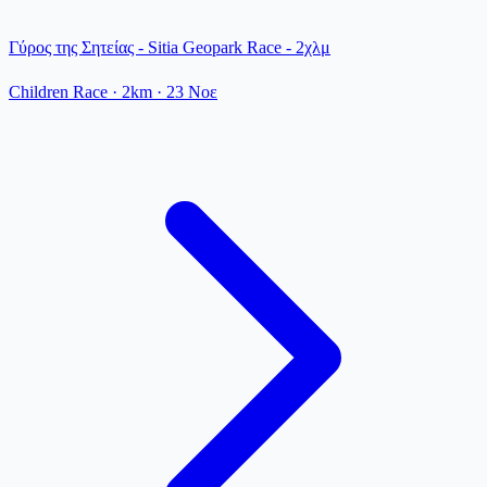
Γύρος της Σητείας - Sitia Geopark Race - 2χλμ
Children Race
· 2km
·
23 Νοε