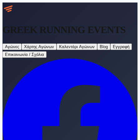
GREEK RUNNING
EVENTS
Αγώνες
Χάρτης Αγώνων
Καλεντάρι Αγώνων
Blog
Εγγραφή
Επικοινωνία / Σχόλια