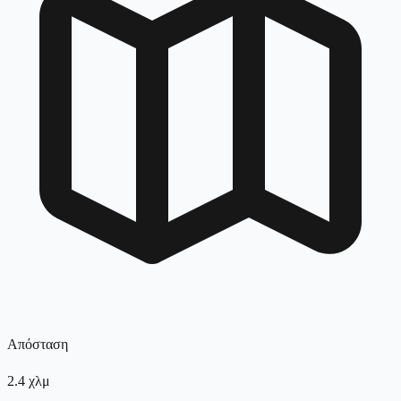
Απόσταση
2.4
χλμ