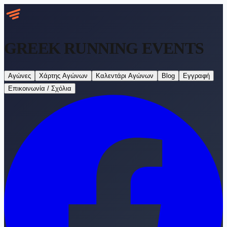
GREEK RUNNING
EVENTS
Αγώνες
Χάρτης Αγώνων
Καλεντάρι Αγώνων
Blog
Εγγραφή
Επικοινωνία / Σχόλια