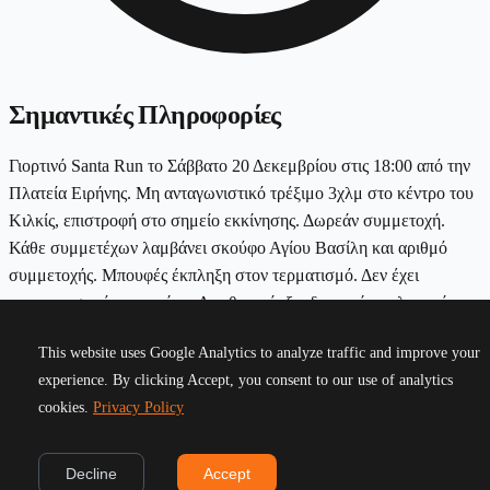
Σημαντικές Πληροφορίες
Γιορτινό Santa Run το Σάββατο 20 Δεκεμβρίου στις 18:00 από την
Πλατεία Ειρήνης. Μη ανταγωνιστικό τρέξιμο 3χλμ στο κέντρο του
Κιλκίς, επιστροφή στο σημείο εκκίνησης. Δωρεάν συμμετοχή.
Κάθε συμμετέχων λαμβάνει σκούφο Αγίου Βασίλη και αριθμό
συμμετοχής. Μπουφές έκπληξη στον τερματισμό. Δεν έχει
ανταγωνιστικό χαρακτήρα. Δεν θα υπάρξει διακοπή κυκλοφορίας -
οι συμμετέχοντες πρέπει να δείξουν προσοχή κατά τη διάβαση
This website uses Google Analytics to analyze traffic and improve your
δρόμων. Ανοιχτό για όλες τις ηλικίες. Ελάτε μαζί μας να μπούμε
experience. By clicking Accept, you consent to our use of analytics
στο γιορτινό κλίμα τρέχοντας!
cookies.
Privacy Policy
Προσθήκη στο Ημερολόγιο
Επιστροφή στους Αγώνες
©
2026
Greek Running Events. All rights reserved.
Decline
Accept