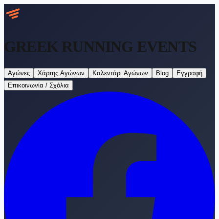
GREEK RUNNING
EVENTS
Αγώνες
Χάρτης Αγώνων
Καλεντάρι Αγώνων
Blog
Εγγραφή
Επικοινωνία / Σχόλια