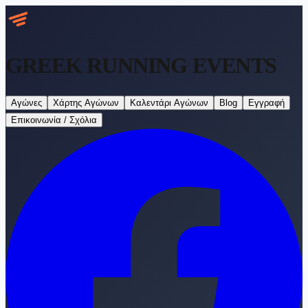
GREEK RUNNING
EVENTS
Αγώνες
Χάρτης Αγώνων
Καλεντάρι Αγώνων
Blog
Εγγραφή
Επικοινωνία / Σχόλια