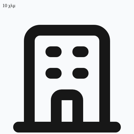
10
χλμ