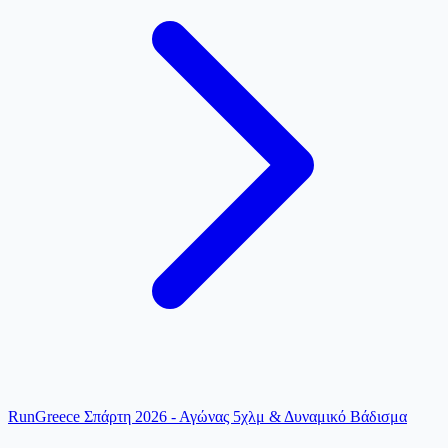
RunGreece Σπάρτη 2026 - Αγώνας 5χλμ & Δυναμικό Βάδισμα