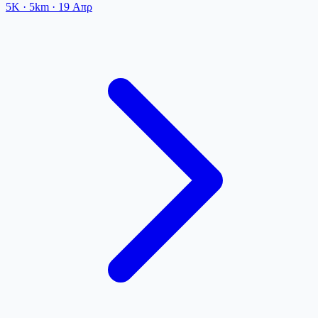
5K
· 5km
·
19 Απρ