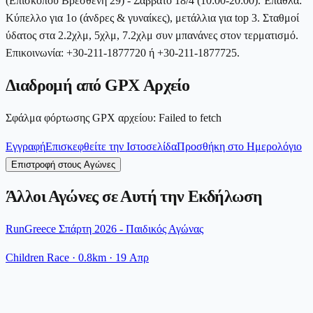
(Επισκόπου Βρεσθένη 29) - Σάββατο 18/4 (10:00-20:00). Έπαθλα:
Κύπελλο για 1ο (άνδρες & γυναίκες), μετάλλια για top 3. Σταθμοί
ύδατος στα 2.2χλμ, 5χλμ, 7.2χλμ συν μπανάνες στον τερματισμό.
Επικοινωνία: +30-211-1877720 ή +30-211-1877725.
Διαδρομή από GPX Αρχείο
Σφάλμα φόρτωσης GPX αρχείου
:
Failed to fetch
Εγγραφή
Επισκεφθείτε την Ιστοσελίδα
Προσθήκη στο Ημερολόγιο
Επιστροφή στους Αγώνες
Άλλοι Αγώνες σε Αυτή την Εκδήλωση
RunGreece Σπάρτη 2026 - Παιδικός Αγώνας
Children Race
· 0.8km
·
19 Απρ