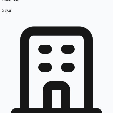
5
χλμ