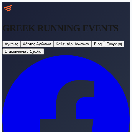
GREEK RUNNING
EVENTS
Αγώνες
Χάρτης Αγώνων
Καλεντάρι Αγώνων
Blog
Εγγραφή
Επικοινωνία / Σχόλια