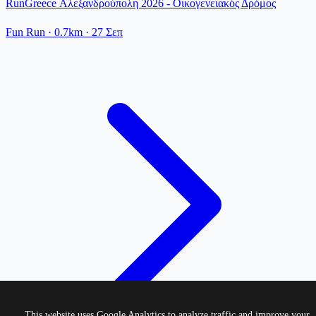
RunGreece Αλεξανδρούπολη 2026 - Οικογενειακός Δρόμος
Fun Run
· 0.7km
·
27 Σεπ
This website uses Google Analytics to analyze traffic and improve your