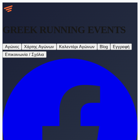
GREEK RUNNING
EVENTS
Αγώνες
Χάρτης Αγώνων
Καλεντάρι Αγώνων
Blog
Εγγραφή
Επικοινωνία / Σχόλια