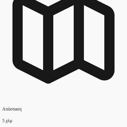
Απόσταση
5
χλμ