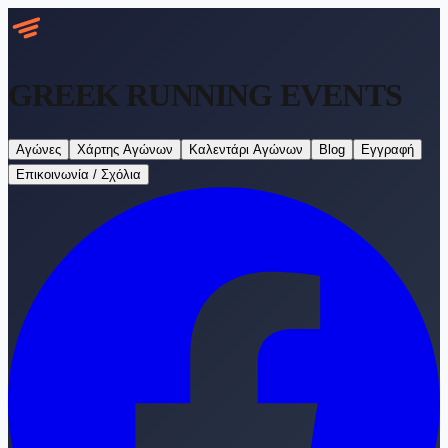
GREEK RUNNING
EVENTS
Αγώνες
Χάρτης Αγώνων
Καλεντάρι Αγώνων
Blog
Εγγραφή
Επικοινωνία / Σχόλια