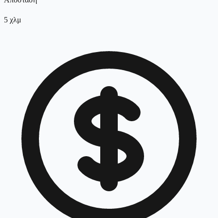
5
χλμ