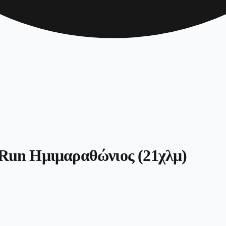
t Run Ημιμαραθώνιος (21χλμ)