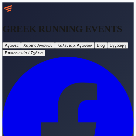
GREEK RUNNING
EVENTS
Αγώνες
Χάρτης Αγώνων
Καλεντάρι Αγώνων
Blog
Εγγραφή
Επικοινωνία / Σχόλια