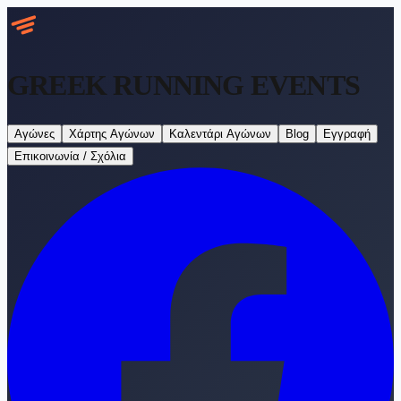
GREEK RUNNING
EVENTS
Αγώνες
Χάρτης Αγώνων
Καλεντάρι Αγώνων
Blog
Εγγραφή
Επικοινωνία / Σχόλια