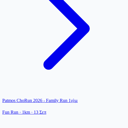
Patmos ChoRun 2026 - Family Run 1χλμ
Fun Run
· 1km
·
13 Σεπ