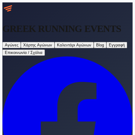
GREEK RUNNING
EVENTS
Αγώνες
Χάρτης Αγώνων
Καλεντάρι Αγώνων
Blog
Εγγραφή
Επικοινωνία / Σχόλια