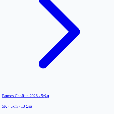
Patmos ChoRun 2026 - 5χλμ
5K
· 5km
·
13 Σεπ