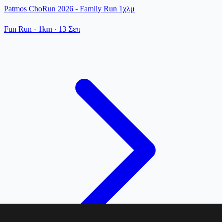
Patmos ChoRun 2026 - Family Run 1χλμ
Fun Run
· 1km
·
13 Σεπ