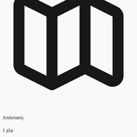
Απόσταση
1
χλμ