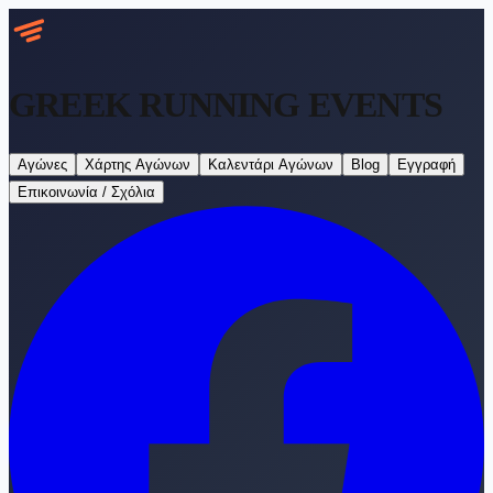
GREEK RUNNING
EVENTS
Αγώνες
Χάρτης Αγώνων
Καλεντάρι Αγώνων
Blog
Εγγραφή
Επικοινωνία / Σχόλια