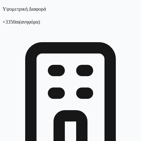
Υψομετρική Διαφορά
+
3350
m
(
ανηφόρα
)