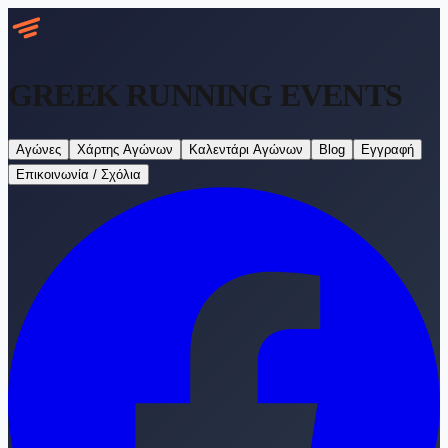
GREEK RUNNING
EVENTS
Αγώνες
Χάρτης Αγώνων
Καλεντάρι Αγώνων
Blog
Εγγραφή
Επικοινωνία / Σχόλια