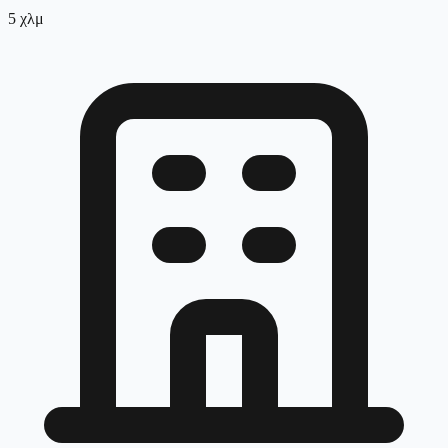
5
χλμ