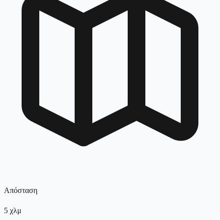
Απόσταση
5
χλμ