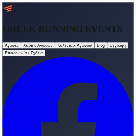
GREEK RUNNING
EVENTS
Αγώνες
Χάρτης Αγώνων
Καλεντάρι Αγώνων
Blog
Εγγραφή
Επικοινωνία / Σχόλια