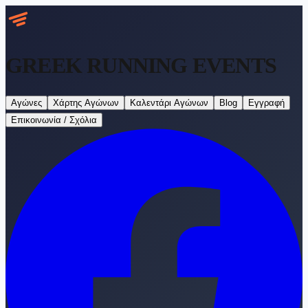
GREEK RUNNING
EVENTS
Αγώνες
Χάρτης Αγώνων
Καλεντάρι Αγώνων
Blog
Εγγραφή
Επικοινωνία / Σχόλια