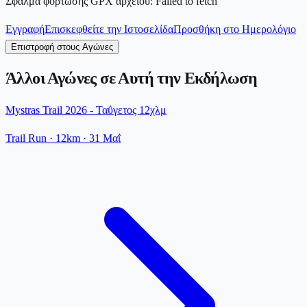
Σφάλμα φόρτωσης GPX αρχείου
:
Failed to fetch
Εγγραφή
Επισκεφθείτε την Ιστοσελίδα
Προσθήκη στο Ημερολόγιο
Επιστροφή στους Αγώνες
Άλλοι Αγώνες σε Αυτή την Εκδήλωση
Mystras Trail 2026 - Ταΰγετος 12χλμ
Trail Run
· 12km
·
31 Μαΐ