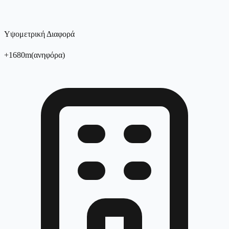
Υψομετρική Διαφορά
+
1680
m
(
ανηφόρα
)