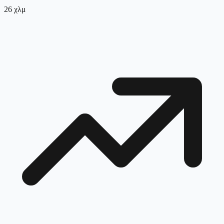
26
χλμ