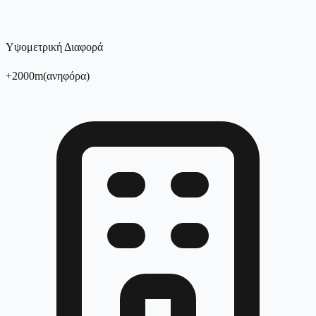
Υψομετρική Διαφορά
+
2000
m
(
ανηφόρα
)