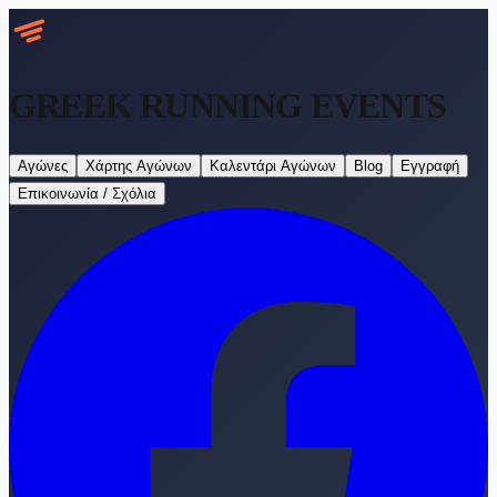
GREEK RUNNING
EVENTS
Αγώνες
Χάρτης Αγώνων
Καλεντάρι Αγώνων
Blog
Εγγραφή
Επικοινωνία / Σχόλια