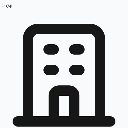
5
χλμ