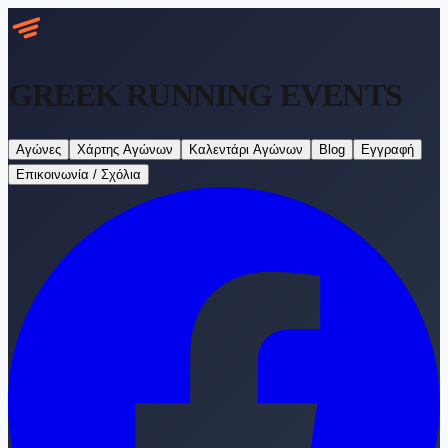
GREEK RUNNING
EVENTS
Αγώνες
Χάρτης Αγώνων
Καλεντάρι Αγώνων
Blog
Εγγραφή
Επικοινωνία / Σχόλια