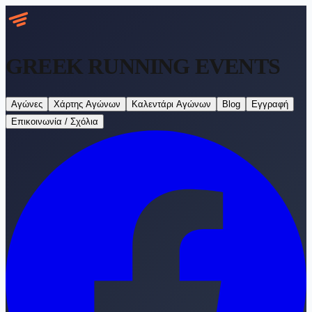
GREEK RUNNING
EVENTS
Αγώνες
Χάρτης Αγώνων
Καλεντάρι Αγώνων
Blog
Εγγραφή
Επικοινωνία / Σχόλια