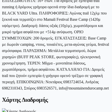
ΕΠΙΛΕΞΙΜΟΤΗΤΑ: 16+ ετών. Για δρομείς με εμπειρία trail
running ή δρόμους γρήγορα ορεινά στην ίδια διαδρομή με το
BLACK YARD Ultra. ΠΛΗΡΟΦΟΡΙΕΣ: Αγώνας trail 12χλμ που
ξεκινά και τερματίζει στο Mamali Festival Base Camp (1420μ
υψόμετρο). Διαδρομή: δάσος οξιάς (10χλμ), χωματόδρομοι και
μικρό τμήμα ασφάλτου με +514μ ανύψωση. ΟΡΙΟ
ΣΥΜΜΕΤΟΧΩΝ: 200 δρομείς. ΕΓΚΑΤΑΣΤΑΣΕΙΣ: Base Camp
με δωρεάν camping, ντους, τουαλέτες, μετα-αγώνας γεύμα, festival
ατμόσφαιρα. ΠΑΡΑΣΗΜΑ: Μετάλλια τερματισμού, δώρα
χορηγών (BUFF PEAK STORE, φωτογραφίες), ηλεκτρονική
χρονομέτρηση. ΤΕΡΕΝ: Μίγμα - μονοπάτια δάσους,
χωματόδρομοι, τμήμα ασφάλτου. ΚΑΤΆΛΛΗΛΟ ΓΙΑ: Δρομείς
trail που ζητούν εμπειρία ή γρήγορο ορεινό τρέξιμο σε γραφική
περιοχή. ΕΠΙΚΟΙΝΩΝΙΑ: Νεκτάριος 6983724654, Ανδρέας
6982310343, Σπύρος 6983526571, info@mountainendurocamp.net
Χάρτης Διαδρομής