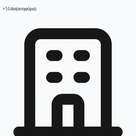
+
514
m
(
ανηφόρα
)