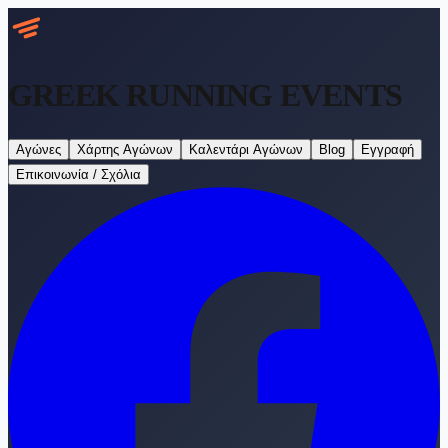
GREEK RUNNING
EVENTS
Αγώνες
Χάρτης Αγώνων
Καλεντάρι Αγώνων
Blog
Εγγραφή
Επικοινωνία / Σχόλια