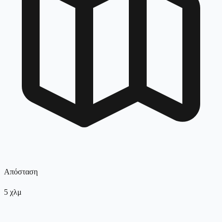
Απόσταση
5
χλμ