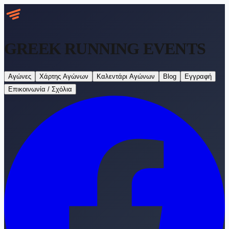
GREEK RUNNING
EVENTS
Αγώνες
Χάρτης Αγώνων
Καλεντάρι Αγώνων
Blog
Εγγραφή
Επικοινωνία / Σχόλια