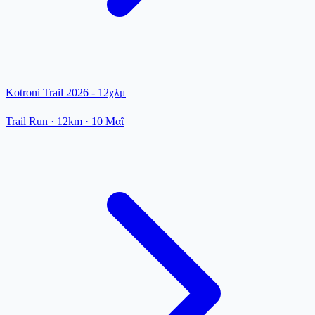
Kotroni Trail 2026 - 12χλμ
Trail Run
· 12km
·
10 Μαΐ