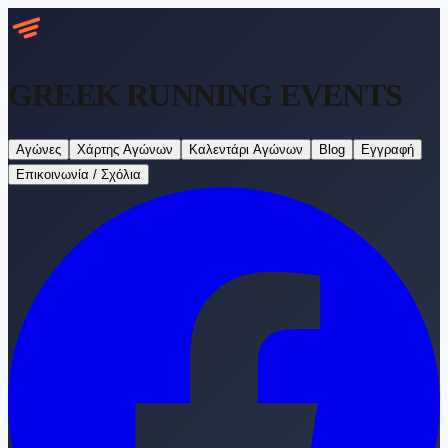
GREEK RUNNING
EVENTS
Αγώνες
Χάρτης Αγώνων
Καλεντάρι Αγώνων
Blog
Εγγραφή
Επικοινωνία / Σχόλια