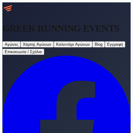
GREEK RUNNING
EVENTS
Αγώνες
Χάρτης Αγώνων
Καλεντάρι Αγώνων
Blog
Εγγραφή
Επικοινωνία / Σχόλια