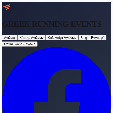
GREEK RUNNING
EVENTS
Αγώνες
Χάρτης Αγώνων
Καλεντάρι Αγώνων
Blog
Εγγραφή
Επικοινωνία / Σχόλια