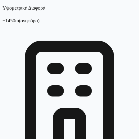
Υψομετρική Διαφορά
+
1450
m
(
ανηφόρα
)