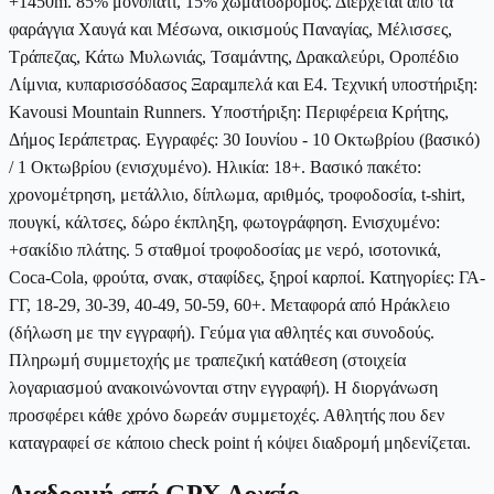
+1450m. 85% μονοπάτι, 15% χωματόδρομος. Διέρχεται από τα
φαράγγια Χαυγά και Μέσωνα, οικισμούς Παναγίας, Μέλισσες,
Τράπεζας, Κάτω Μυλωνιάς, Τσαμάντης, Δρακαλεύρι, Οροπέδιο
Λίμνια, κυπαρισσόδασος Ξαραμπελά και Ε4. Τεχνική υποστήριξη:
Kavousi Mountain Runners. Υποστήριξη: Περιφέρεια Κρήτης,
Δήμος Ιεράπετρας. Εγγραφές: 30 Ιουνίου - 10 Οκτωβρίου (βασικό)
/ 1 Οκτωβρίου (ενισχυμένο). Ηλικία: 18+. Βασικό πακέτο:
χρονομέτρηση, μετάλλιο, δίπλωμα, αριθμός, τροφοδοσία, t-shirt,
πουγκί, κάλτσες, δώρο έκπληξη, φωτογράφηση. Ενισχυμένο:
+σακίδιο πλάτης. 5 σταθμοί τροφοδοσίας με νερό, ισοτονικά,
Coca-Cola, φρούτα, σνακ, σταφίδες, ξηροί καρποί. Κατηγορίες: ΓΑ-
ΓΓ, 18-29, 30-39, 40-49, 50-59, 60+. Μεταφορά από Ηράκλειο
(δήλωση με την εγγραφή). Γεύμα για αθλητές και συνοδούς.
Πληρωμή συμμετοχής με τραπεζική κατάθεση (στοιχεία
λογαριασμού ανακοινώνονται στην εγγραφή). Η διοργάνωση
προσφέρει κάθε χρόνο δωρεάν συμμετοχές. Αθλητής που δεν
καταγραφεί σε κάποιο check point ή κόψει διαδρομή μηδενίζεται.