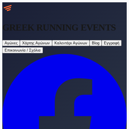
GREEK RUNNING
EVENTS
Αγώνες
Χάρτης Αγώνων
Καλεντάρι Αγώνων
Blog
Εγγραφή
Επικοινωνία / Σχόλια