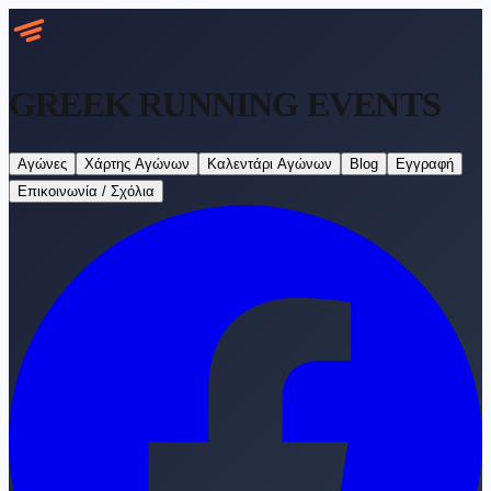
GREEK RUNNING
EVENTS
Αγώνες
Χάρτης Αγώνων
Καλεντάρι Αγώνων
Blog
Εγγραφή
Επικοινωνία / Σχόλια