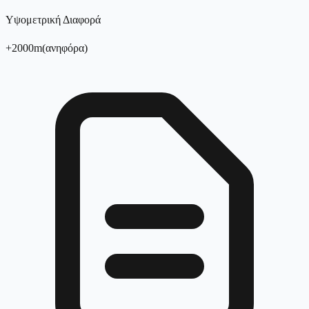
Υψομετρική Διαφορά
+
2000
m
(
ανηφόρα
)