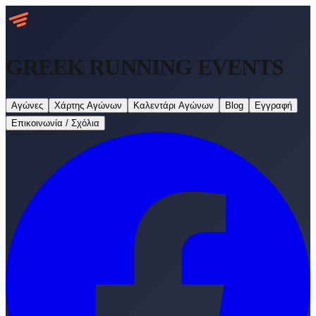
GREEK RUNNING
EVENTS
Αγώνες
Χάρτης Αγώνων
Καλεντάρι Αγώνων
Blog
Εγγραφή
Επικοινωνία / Σχόλια