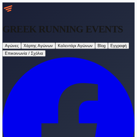
GREEK RUNNING
EVENTS
Αγώνες
Χάρτης Αγώνων
Καλεντάρι Αγώνων
Blog
Εγγραφή
Επικοινωνία / Σχόλια