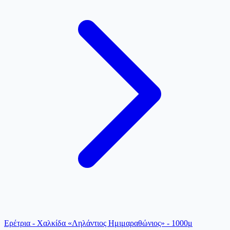
Ερέτρια - Χαλκίδα «Ληλάντιος Ημιμαραθώνιος» - 1000μ