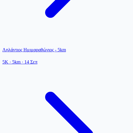
Ληλάντιος Ημιμαραθώνιος - 5km
5K
· 5km
·
14 Σεπ