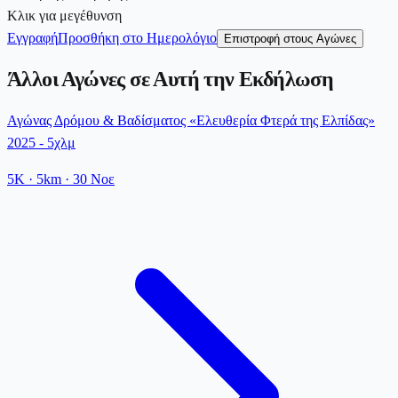
Κλικ για μεγέθυνση
Εγγραφή
Προσθήκη στο Ημερολόγιο
Επιστροφή στους Αγώνες
Άλλοι Αγώνες σε Αυτή την Εκδήλωση
Αγώνας Δρόμου & Βαδίσματος «Ελευθερία Φτερά της Ελπίδας»
2025 - 5χλμ
5K
· 5km
·
30 Νοε