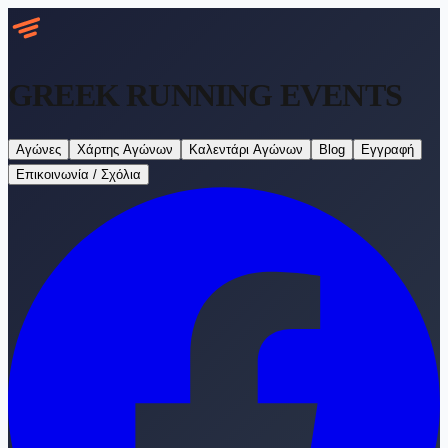
GREEK RUNNING
EVENTS
Αγώνες
Χάρτης Αγώνων
Καλεντάρι Αγώνων
Blog
Εγγραφή
Επικοινωνία / Σχόλια