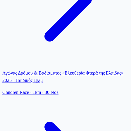
Αγώνας Δρόμου & Βαδίσματος «Ελευθερία Φτερά της Ελπίδας»
2025 - Παιδικός 1χλμ
Children Race
· 1km
·
30 Νοε