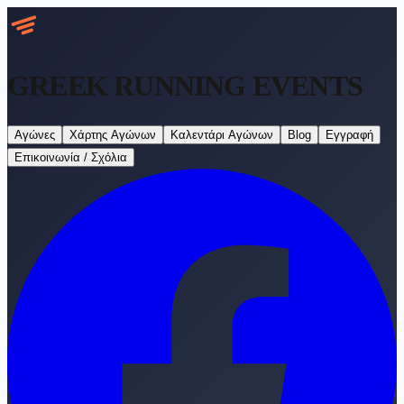
GREEK RUNNING
EVENTS
Αγώνες
Χάρτης Αγώνων
Καλεντάρι Αγώνων
Blog
Εγγραφή
Επικοινωνία / Σχόλια