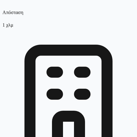
Απόσταση
1
χλμ