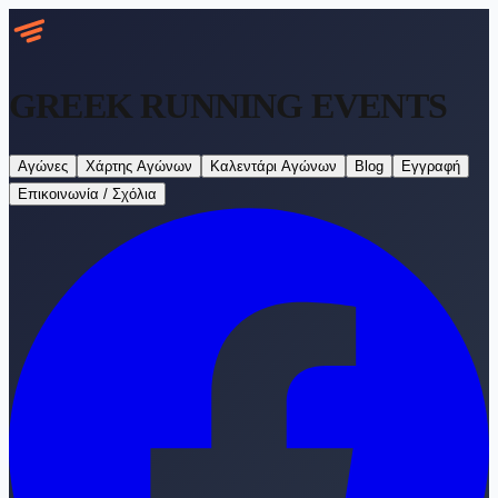
GREEK RUNNING
EVENTS
Αγώνες
Χάρτης Αγώνων
Καλεντάρι Αγώνων
Blog
Εγγραφή
Επικοινωνία / Σχόλια