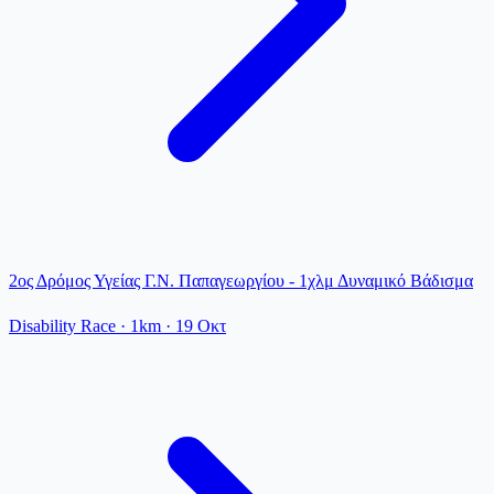
2ος Δρόμος Υγείας Γ.Ν. Παπαγεωργίου - 1χλμ Δυναμικό Βάδισμα
Disability Race
· 1km
·
19 Οκτ