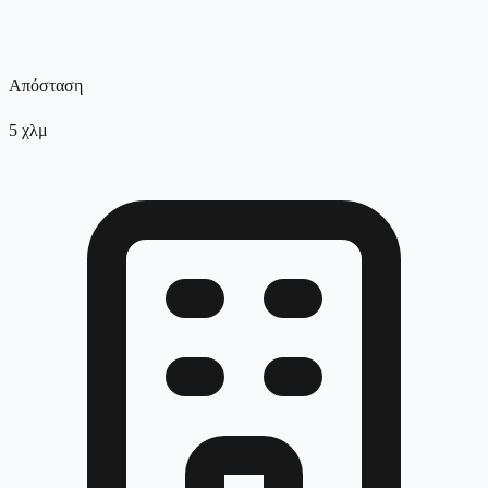
Απόσταση
5
χλμ