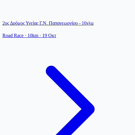
2ος Δρόμος Υγείας Γ.Ν. Παπαγεωργίου - 10χλμ
Road Race
· 10km
·
19 Οκτ