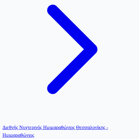
Διεθνής Νυχτερινός Ημιμαραθώνιος Θεσσαλονίκης -
Ημιμαραθώνιος