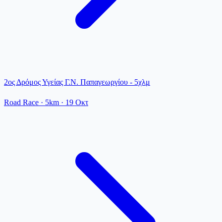
2ος Δρόμος Υγείας Γ.Ν. Παπαγεωργίου - 5χλμ
Road Race
· 5km
·
19 Οκτ