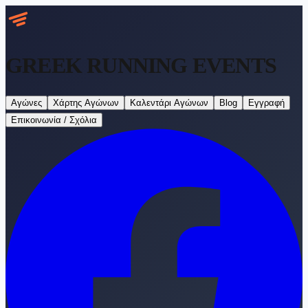
GREEK RUNNING
EVENTS
Αγώνες
Χάρτης Αγώνων
Καλεντάρι Αγώνων
Blog
Εγγραφή
Επικοινωνία / Σχόλια