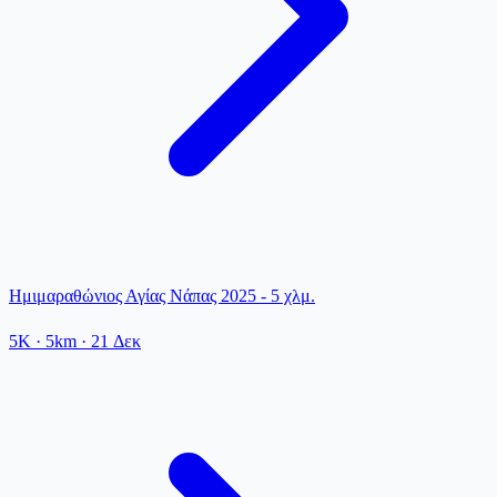
Ημιμαραθώνιος Αγίας Νάπας 2025 - 5 χλμ.
5K
· 5km
·
21 Δεκ