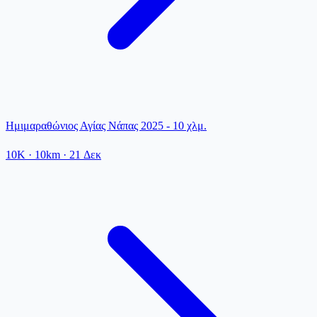
Ημιμαραθώνιος Αγίας Νάπας 2025 - 10 χλμ.
10K
· 10km
·
21 Δεκ