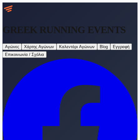
GREEK RUNNING
EVENTS
Αγώνες
Χάρτης Αγώνων
Καλεντάρι Αγώνων
Blog
Εγγραφή
Επικοινωνία / Σχόλια